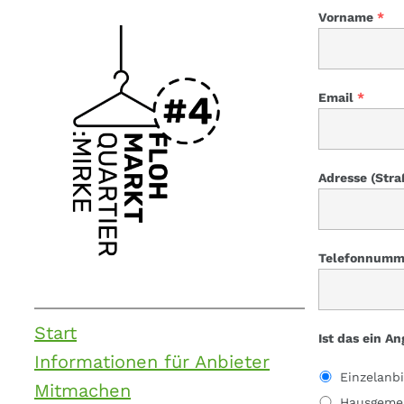
Zum
Vorname
*
Inhalt
springen
Email
*
Adresse (Straß
Telefonnumm
Start
Ist das ein A
Informationen für Anbieter
Einzelanbi
Mitmachen
Hausgemei