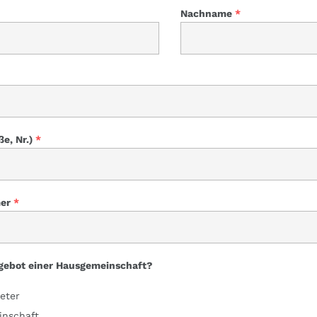
Nachname
*
e, Nr.)
*
er
*
ngebot einer Hausgemeinschaft?
eter
nschaft